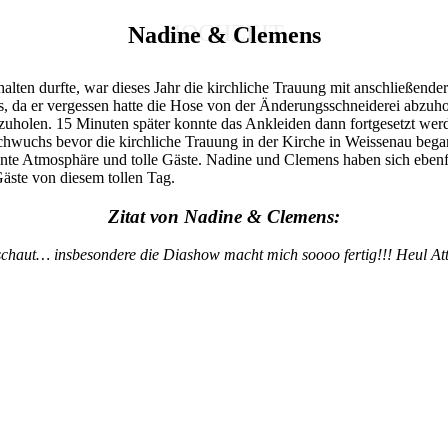
HOCHZEIT
Nadine & Clemens
alten durfte, war dieses Jahr die kirchliche Trauung mit anschließende
s, da er vergessen hatte die Hose von der Änderungsschneiderei abzuhol
zuholen. 15 Minuten später konnte das Ankleiden dann fortgesetzt we
chwuchs bevor die kirchliche Trauung in der Kirche in Weissenau bega
annte Atmosphäre und tolle Gäste. Nadine und Clemens haben sich ebenfa
Gäste von diesem tollen Tag.
Zitat von Nadine & Clemens:
haut… insbesondere die Diashow macht mich soooo fertig!!! Heul Atta