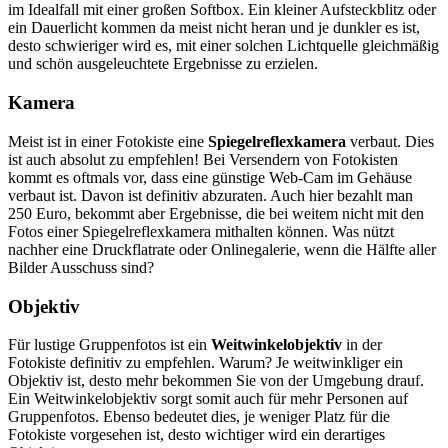
im Idealfall mit einer großen Softbox. Ein kleiner Aufsteckblitz oder
ein Dauerlicht kommen da meist nicht heran und je dunkler es ist,
desto schwieriger wird es, mit einer solchen Lichtquelle gleichmäßig
und schön ausgeleuchtete Ergebnisse zu erzielen.
Kamera
Meist ist in einer Fotokiste eine
Spiegelreflexkamera
verbaut. Dies
ist auch absolut zu empfehlen! Bei Versendern von Fotokisten
kommt es oftmals vor, dass eine günstige Web-Cam im Gehäuse
verbaut ist. Davon ist definitiv abzuraten. Auch hier bezahlt man
250 Euro, bekommt aber Ergebnisse, die bei weitem nicht mit den
Fotos einer Spiegelreflexkamera mithalten können. Was nützt
nachher eine Druckflatrate oder Onlinegalerie, wenn die Hälfte aller
Bilder Ausschuss sind?
Objektiv
Für lustige Gruppenfotos ist ein
Weitwinkelobjektiv
in der
Fotokiste definitiv zu empfehlen. Warum? Je weitwinkliger ein
Objektiv ist, desto mehr bekommen Sie von der Umgebung drauf.
Ein Weitwinkelobjektiv sorgt somit auch für mehr Personen auf
Gruppenfotos. Ebenso bedeutet dies, je weniger Platz für die
Fotokiste vorgesehen ist, desto wichtiger wird ein derartiges