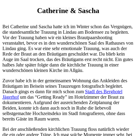
HOCHZEIT
Catherine & Sascha
Bei Catherine und Sascha hatte ich im Winter schon das Vergnügen,
die standesamtliche Trauung in Lindau am Bodensee zu begleiten.
Vor der Trauung haben wir ein kleines Brautpaarshooting
veranstaltet, bevor es in den wunderschönen Saal des Rathauses von
Lindau ging. Es war eine sehr emotionale Trauung, was auch der
Rede der Braut an den Bräutigam geschuldet war. Da blieb kein
Auge im Saal trocken, das des Bräutigams erst recht nicht. Ein gutes
halbes Jahr später folgte dann die kirchliche Trauung in einer
wunderschönen kleinen Kirche im Allgäu.
Zuvor habe ich in der gemeinsamen Wohnung das Ankleiden des
Bräutigam im Beisein seines Trauzeugen fotografisch begleitet.
Danach gings es dann für mich schon zum
Stadl des Berghotel
Jägerhof
um das “Getting Ready” im Hotelzimmer der Braut zu
dokumentieren. Aufgrund der ausreichenden Zeitplanung der
Beiden, konnte ich dann auch noch in Ruhe die liebevoll
selbstgemachte Hochzeitsdeko im Stadl fotografieren, ohne dass
bereits Gäste im Raum waren.
Bei der anschließenden kirchlichen Trauung floss natürlich wieder
die ein oder andere Träne. Ich mag solche Momente immer sehr, bei