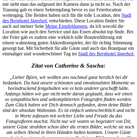
mir sieht man das aufgrund der Kamera dann ja nicht so. Nach der
Trauung gab es einen Sektempfang bevor es zur Feierlocation
weiterging. Die Beiden haben sich für die tolle Location, den
Stadl
des Berghotel Jägerhof
, entschieden. Diese Location finden Sie
auch auf meiner Seite
Meine Empfehlungen
, da ich sowohl die
Location wie auch den Service und das Essen absolut top finde. Bei
der Feier gab es zudem eine wirklich tolle Brautenführung mit
einem wahnsinng guten Akkordionspieler, der für richtig Stimmung
gesorgt hat. Mit Sicherheit für alle Gäste und auch das Brautpaar ein
einmaliger und wunderschöner Tag im
Stadl des Berghotel Jägerhof.
Zitat von Catherine & Sascha:
„Lieber Björn, wir wollten uns nochmal ganz herzlich bei dir
bedanken. Du hast unsere schönsten und emotionalsten Momente so
beeindruckend festgehalten wie es kein anderer geschafft hätte.
Anfangs hätten wir gar nicht mehr daran geglaubt, dass wir einen
so sympathischen und unkomplizierten Fotografen finden werden.
Zum Glück haben wir Dich dennoch gefunden, denn deine Bilder
sind der absolute Wahnsinn. Es ist einfach unbeschreiblich und nicht
in Worte zufassen mit welcher Liebe und Freude du das
Fotografieren machst. Nicht nur wir waren so begeistert von Dir,
unsere Gäste strahlten schon über die ersten Bilder, welche sie noch
am selben Abend in ihren Händen halten konnten. Unsere Gäste